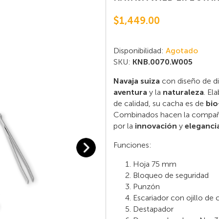
$1,449.00
Disponibilidad:
Agotado
SKU:
KNB.0070.W005
Navaja suiza
con diseño de d
aventura
y la
naturaleza
. El
de calidad, su cacha es de
bio
Combinados hacen la compañía p
por la
innovación
y
eleganci
Funciones:
Hoja 75 mm
Bloqueo de seguridad
Punzón
Escariador con ojillo de 
Destapador