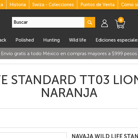
za
Historia
Swiza - Colecciones
Puntos de Venta
Cómo se
0
lack
polished
hunting
wild life
ediciones especiale
Envío gratis a todo México en compras mayores a $999 pesos
FE STANDARD TT03 LION
NARANJA
NAVAJA WILD LIFE STA