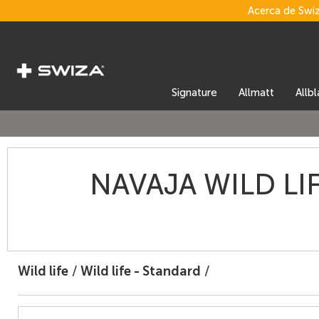
Acerca de Swi
signature
allmatt
allb
NAVAJA WILD LI
Wild life
/
Wild life - Standard
/