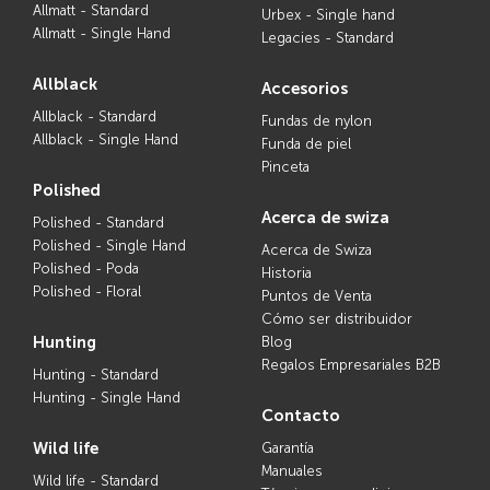
Allmatt - Standard
Urbex - Single hand
Allmatt - Single Hand
Legacies - Standard
allblack
accesorios
Allblack - Standard
Fundas de nylon
Allblack - Single Hand
Funda de piel
Pinceta
polished
acerca de swiza
Polished - Standard
Polished - Single Hand
Acerca de Swiza
Polished - Poda
Historia
Polished - Floral
Puntos de Venta
Cómo ser distribuidor
hunting
Blog
Regalos Empresariales B2B
Hunting - Standard
Hunting - Single Hand
contacto
wild life
Garantía
Manuales
Wild life - Standard