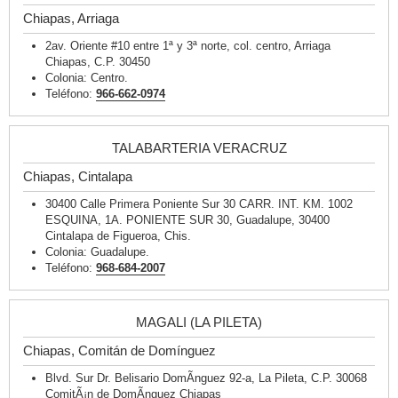
Chiapas, Arriaga
2av. Oriente #10 entre 1ª y 3ª norte, col. centro, Arriaga
Chiapas, C.P. 30450
Colonia: Centro.
Teléfono:
966-662-0974
TALABARTERIA VERACRUZ
Chiapas, Cintalapa
30400 Calle Primera Poniente Sur 30 CARR. INT. KM. 1002
ESQUINA, 1A. PONIENTE SUR 30, Guadalupe, 30400
Cintalapa de Figueroa, Chis.
Colonia: Guadalupe.
Teléfono:
968-684-2007
MAGALI (LA PILETA)
Chiapas, Comitán de Domínguez
Blvd. Sur Dr. Belisario DomÃ­nguez 92-a, La Pileta, C.P. 30068
ComitÃ¡n de DomÃ­nguez Chiapas