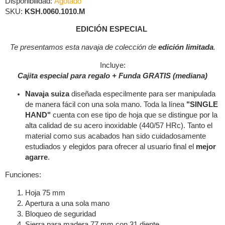
Disponibilidad:
Agotado
SKU:
KSH.0060.1010.M
EDICIÓN ESPECIAL
Te presentamos esta navaja de colección de
edición limitada
.
Incluye:
Cajita especial para regalo + Funda GRATIS (mediana)
Navaja suiza
diseñada especilmente para ser manipulada
de manera fácil con una sola mano. Toda la línea
"SINGLE
HAND"
cuenta con ese tipo de hoja que se distingue por la
alta calidad de su acero inoxidable (440/57 HRc). Tanto el
material como sus acabados han sido cuidadosamente
estudiados y elegidos para ofrecer al usuario final el
mejor
agarre
.
Funciones:
Hoja 75 mm
Apertura a una sola mano
Bloqueo de seguridad
Sierra para madera 77 mm con 31 diente