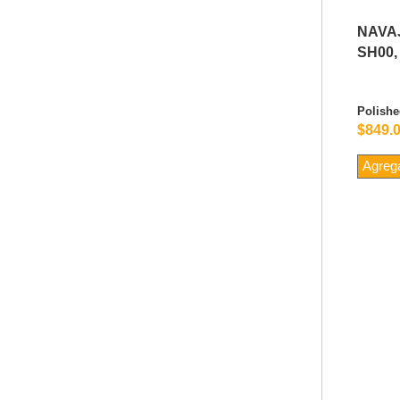
NAVA
SH00,
Polishe
$849.
Agrega