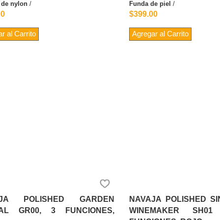
 de nylon
/
Funda de piel
/
00
$399.00
r al Carrito
Agregar al Carrito
AJA POLISHED GARDEN
NAVAJA POLISHED S
AL GR00, 3 FUNCIONES,
WINEMAKER SH01