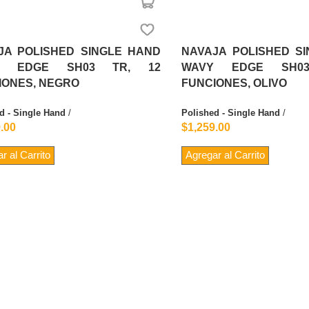
JA POLISHED SINGLE HAND
NAVAJA POLISHED S
Y EDGE SH03 TR, 12
WAVY EDGE SH0
IONES, NEGRO
FUNCIONES, OLIVO
d - Single Hand
/
Polished - Single Hand
/
.00
$1,259.00
r al Carrito
Agregar al Carrito