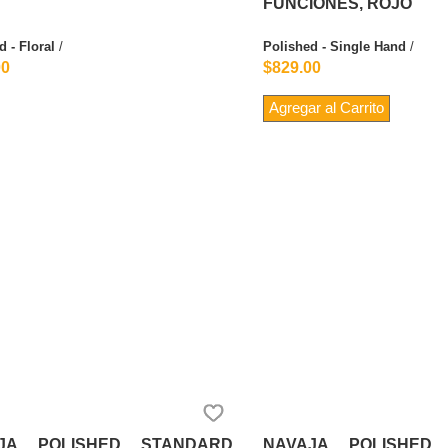
FUNCIONES, ROJO
d - Floral
/
Polished - Single Hand
/
00
$829.00
Agregar al Carrito
JA POLISHED STANDARD
NAVAJA POLISHED