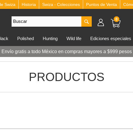
de Swiza
Historia
Swiza - Colecciones
Puntos de Venta
Cómo 
0
lblack
polished
hunting
wild life
ediciones especiales
Envío gratis a todo México en compras mayores a $999 pesos
PRODUCTOS