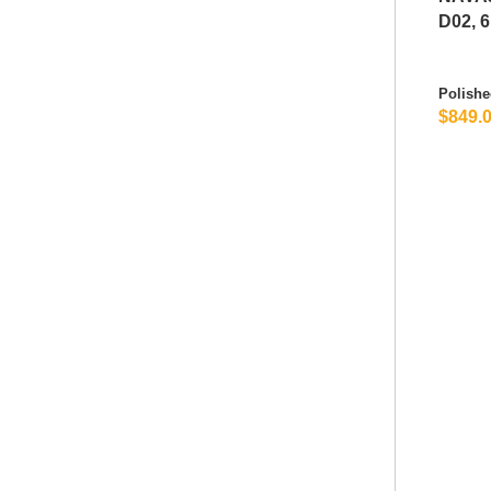
D02, 
Polishe
$849.