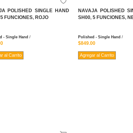
JA POLISHED SINGLE HAND
NAVAJA POLISHED S
 5 FUNCIONES, ROJO
SH00, 5 FUNCIONES, 
d - Single Hand
/
Polished - Single Hand
/
00
$849.00
r al Carrito
Agregar al Carrito