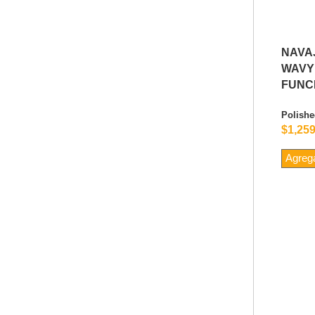
NAVA
WAV
FUNC
Polishe
$1,259
Agrega