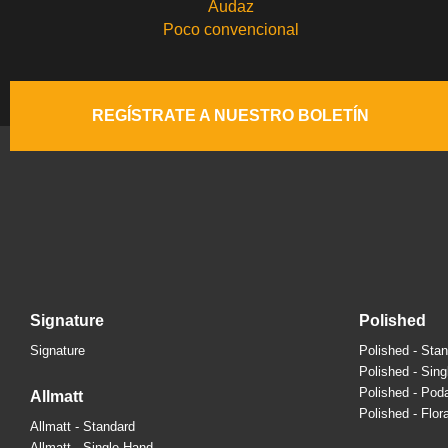
Audaz
Poco convencional
REGÍSTRATE A NUESTRO BOLETÍN
signature
polished
Signature
Polished - Sta
Polished - Sin
Polished - Pod
allmatt
Polished - Flora
Allmatt - Standard
Allmatt - Single Hand