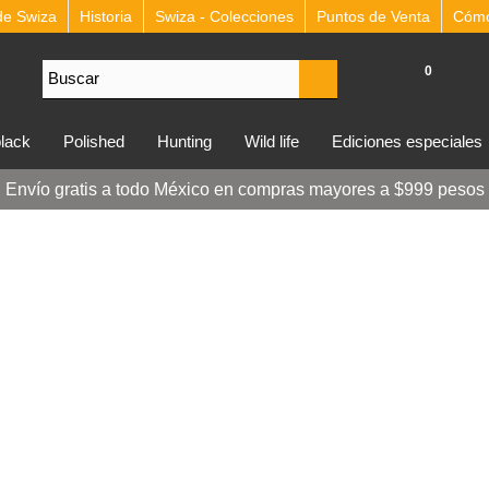
de Swiza
Historia
Swiza - Colecciones
Puntos de Venta
Cómo 
0
lblack
polished
hunting
wild life
ediciones especiales
Envío gratis a todo México en compras mayores a $999 pesos