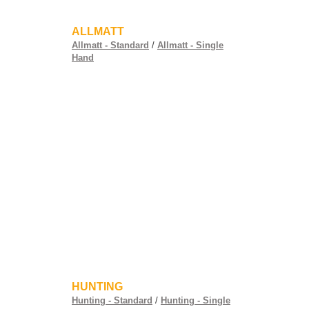
ALLMATT
Allmatt - Standard
/
Allmatt - Single
Hand
HUNTING
Hunting - Standard
/
Hunting - Single