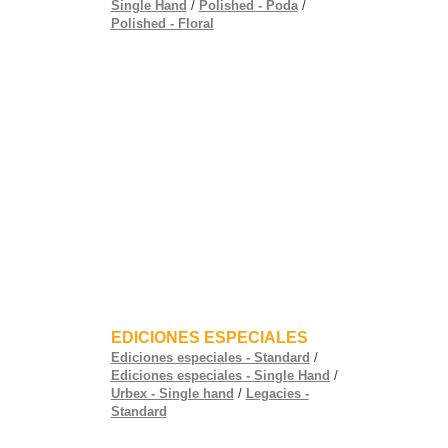
Single Hand
/
Polished - Poda
/
Polished - Floral
EDICIONES ESPECIALES
Ediciones especiales - Standard
/
Ediciones especiales - Single Hand
/
Urbex - Single hand
/
Legacies -
Standard