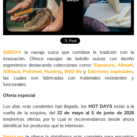
SWIZA®
la navaja suiza que combina la tradición con la
innovación. Ofrece navajas de bolsillo suizas con diseño
ergonómico destacando colecciones como:
Signature
,
Allmatt
,
Allblack
,
Polished
,
Hunting
,
Wild life
y
Ediciones especiales
,
las cuales son fabricadas con materiales resistentes y
funcionales.
Oferta especial
Los días más candentes han llegado
, los
HOT DAYS
están a la
vuelta de la esquina, del
22 de mayo al 5 de junio de 2026
tendremos ofertas por lo cual te recomendamos desde ahora
identificar los productos que te interesan.
Swiza.mx
te ofrece la plataforma más completa para encontrar