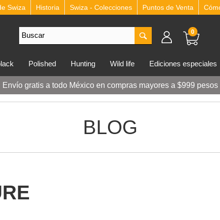
de Swiza
Historia
Swiza - Colecciones
Puntos de Venta
Cómo 
0
lblack
polished
hunting
wild life
ediciones especiales
Envío gratis a todo México en compras mayores a $999 pesos
BLOG
URE