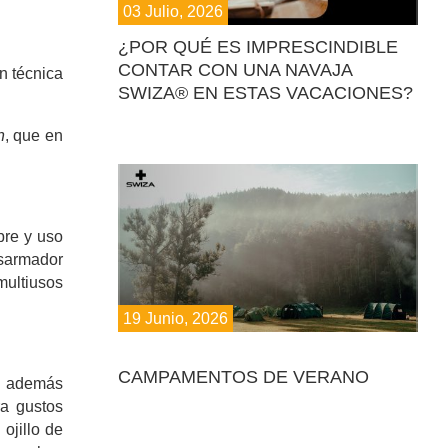
03 Julio, 2026
¿POR QUÉ ES IMPRESCINDIBLE
CONTAR CON UNA NAVAJA
n técnica
SWIZA® EN ESTAS VACACIONES?
n
, que en
ibre y uso
esarmador
multiusos
19 Junio, 2026
CAMPAMENTOS DE VERANO
 Y además
ra gustos
ojillo de