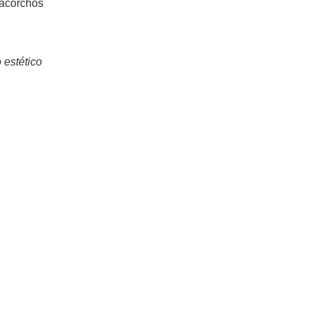
cacorchos
 estético