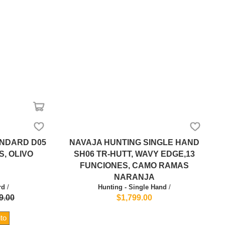
ANDARD D05
NAVAJA HUNTING SINGLE HAND
S, OLIVO
SH06 TR-HUTT, WAVY EDGE,13
FUNCIONES, CAMO RAMAS
NARANJA
rd
/
Hunting - Single Hand
/
9.00
$1,799.00
ito