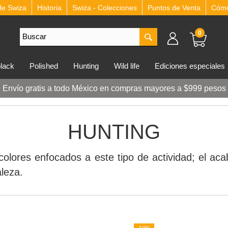
de Swiza
Historia
Swiza - Colecciones
Puntos de Venta
Cómo 
0
lblack
polished
hunting
wild life
ediciones especiales
Envío gratis a todo México en compras mayores a $999 pesos
HUNTING
 colores enfocados a este tipo de actividad; el 
aleza.