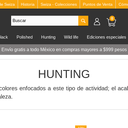
de Swiza
Historia
Swiza - Colecciones
Puntos de Venta
Cómo 
0
lblack
polished
hunting
wild life
ediciones especiales
Envío gratis a todo México en compras mayores a $999 pesos
HUNTING
 colores enfocados a este tipo de actividad; el 
aleza.