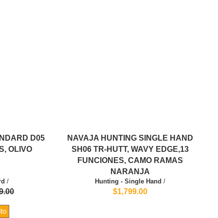
ANDARD D05
NAVAJA HUNTING SINGLE HAND
S, OLIVO
SH06 TR-HUTT, WAVY EDGE,13
FUNCIONES, CAMO RAMAS
NARANJA
rd
/
Hunting - Single Hand
/
9.00
$1,799.00
ito