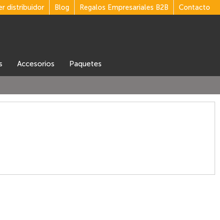
r distribuidor
Blog
Regalos Empresariales B2B
Contacto
s
accesorios
Paquetes