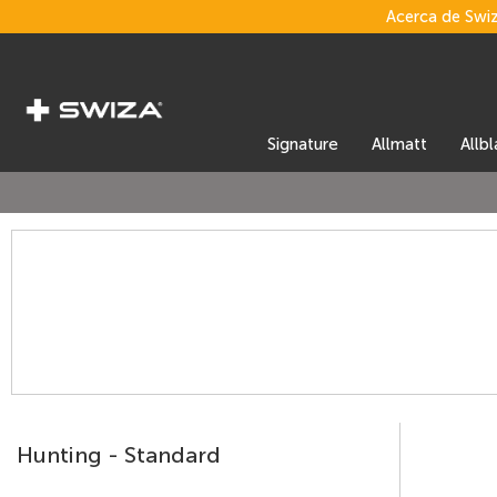
Acerca de Swi
signature
allmatt
allb
Hunting - Standard