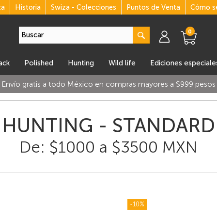
za
Historia
Swiza - Colecciones
Puntos de Venta
Cómo se
0
lack
polished
hunting
wild life
ediciones especiale
Envío gratis a todo México en compras mayores a $999 pesos
HUNTING - STANDARD
De: $1000 a $3500 MXN
-10%