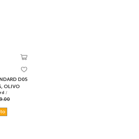
ANDARD D05
S, OLIVO
rd
/
9.00
ito