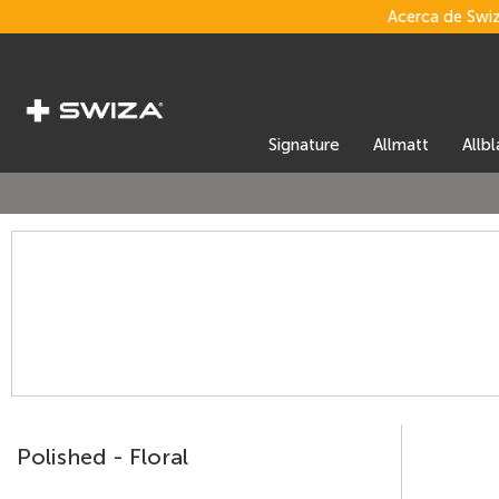
Acerca de Swi
signature
allmatt
allb
Polished - Floral