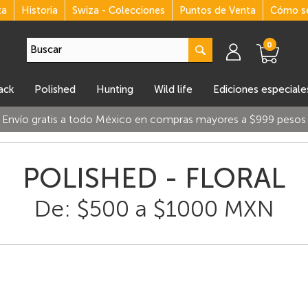
za
Historia
Swiza - Colecciones
Puntos de Venta
Cómo se
0
lack
polished
hunting
wild life
ediciones especiale
Envío gratis a todo México en compras mayores a $999 pesos
POLISHED - FLORAL
De: $500 a $1000 MXN