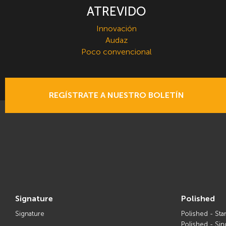
ATREVIDO
Innovación
Audaz
Poco convencional
REGÍSTRATE A NUESTRO BOLETÍN
signature
polished
Signature
Polished - Sta
Polished - Sin