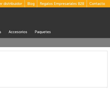
r distribuidor
Blog
Regalos Empresariales B2B
Contacto
s
accesorios
Paquetes