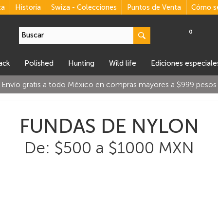
za
Historia
Swiza - Colecciones
Puntos de Venta
Cómo se
0
lack
polished
hunting
wild life
ediciones especiale
Envío gratis a todo México en compras mayores a $999 pesos
FUNDAS DE NYLON
De: $500 a $1000 MXN