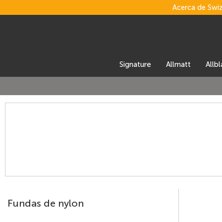
Acerca de Swi
signature
allmatt
allb
Fundas de nylon