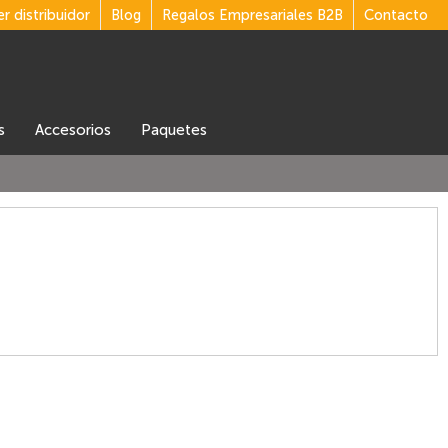
r distribuidor
Blog
Regalos Empresariales B2B
Contacto
s
accesorios
Paquetes