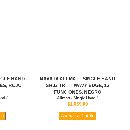
NGLE HAND
NAVAJA ALLMATT SINGLE HAND
NES, ROJO
SH03 TR-TT WAVY EDGE, 12
FUNCIONES, NEGRO
and
/
Allmatt - Single Hand
/
$1,659.00
ito
Agregar al Carrito