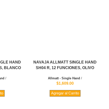
NGLE HAND
NAVAJA ALLMATT SINGLE HAND
ES, BLANCO
SH04 R, 12 FUNCIONES, OLIVO
and
/
Allmatt - Single Hand
/
$1,609.00
ito
Agregar al Carrito