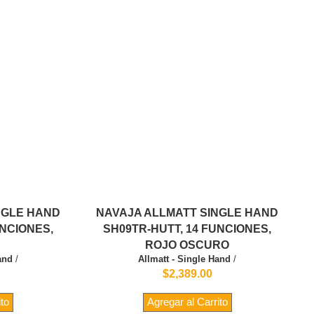
NGLE HAND
NAVAJA ALLMATT SINGLE HAND
UNCIONES,
SH09TR-HUTT, 14 FUNCIONES,
ROJO OSCURO
and
/
Allmatt - Single Hand
/
$2,389.00
ito
Agregar al Carrito