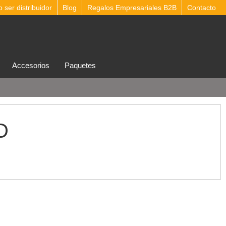
ser distribuidor
Blog
Regalos Empresariales B2B
Contacto
accesorios
Paquetes
D