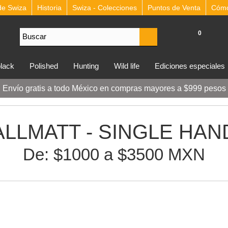
de Swiza
Historia
Swiza - Colecciones
Puntos de Venta
Cómo 
0
lblack
polished
hunting
wild life
ediciones especiales
Envío gratis a todo México en compras mayores a $999 pesos
ALLMATT - SINGLE HAN
De: $1000 a $3500 MXN