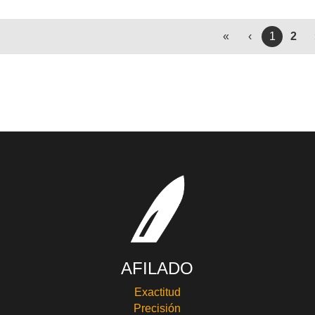
«
‹
1
2
AFILADO
Exactitud
Precisión