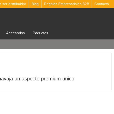
ser distribuidor
Blog
Regalos Empresariales B2B
Contacto
accesorios
Paquetes
 navaja un aspecto premium único.