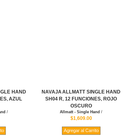
NGLE HAND
NAVAJA ALLMATT SINGLE HAND
NES, AZUL
SH04 R, 12 FUNCIONES, ROJO
OSCURO
and
/
Allmatt - Single Hand
/
$1,609.00
ito
Agregar al Carrito