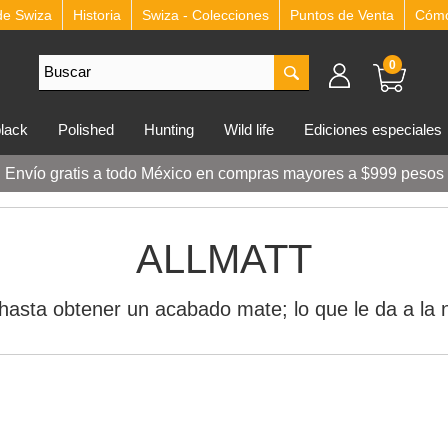
de Swiza
Historia
Swiza - Colecciones
Puntos de Venta
Cómo 
0
lblack
polished
hunting
wild life
ediciones especiales
Envío gratis a todo México en compras mayores a $999 pesos
ALLMATT
hasta obtener un acabado mate; lo que le da a la