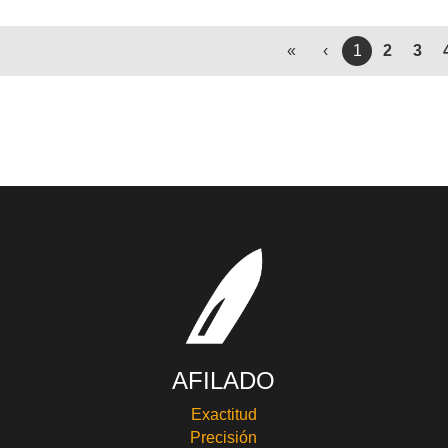
«
‹
1
2
3
AFILADO
Exactitud
Precisión