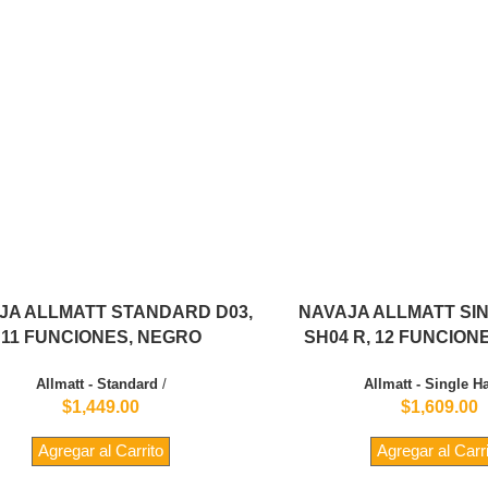
JA ALLMATT STANDARD D03,
NAVAJA ALLMATT SI
11 FUNCIONES, NEGRO
SH04 R, 12 FUNCION
Allmatt - Standard
/
Allmatt - Single H
$1,449.00
$1,609.00
Agregar al Carrito
Agregar al Carr