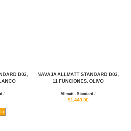
NDARD D03,
NAVAJA ALLMATT STANDARD D03,
BLANCO
11 FUNCIONES, OLIVO
rd
/
Allmatt - Standard
/
$1,449.00
ito