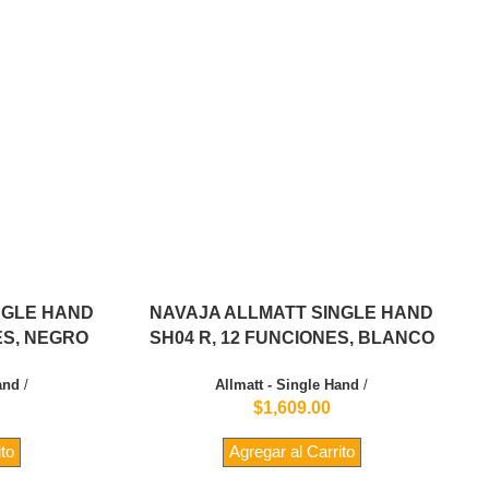
NGLE HAND
NAVAJA ALLMATT SINGLE HAND
ES, NEGRO
SH04 R, 12 FUNCIONES, BLANCO
and
/
Allmatt - Single Hand
/
$1,609.00
ito
Agregar al Carrito